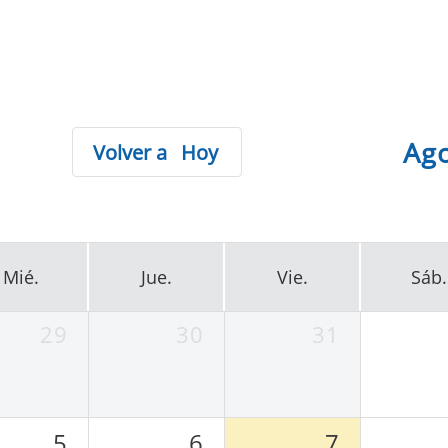
Ag
Hoy
Mié.
Jue.
Vie.
Sáb.
29
30
31
5
6
7