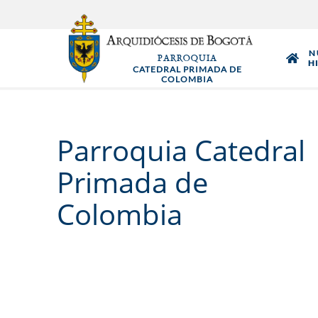
Pasar
al
contenido
N
PARROQUIA
principal
H
CATEDRAL PRIMADA DE
COLOMBIA
Parroquia Catedral
Primada de
Colombia