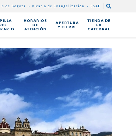
sis de Bogotá
Vicaría de Evangelización
ESAE
PILLA
HORARIOS
TIENDA DE
APERTURA
DEL
DE
LA
Y CIERRE
GRARIO
ATENCIÓN
CATEDRAL