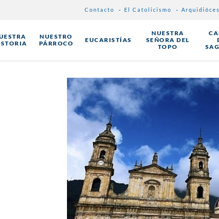
Contacto
El Catolicismo
Arquidióce
NUESTRA
CA
UESTRA
NUESTRO
EUCARISTÍAS
SEÑORA DEL
ISTORIA
PÁRROCO
TOPO
SA