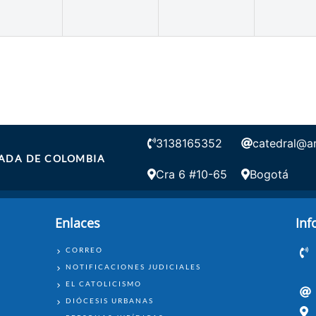
3138165352
catedral@a
ADA DE COLOMBIA
Cra 6 #10-65
Bogotá
Enlaces
Inf
ENLACES
CORREO
NOTIFICACIONES JUDICIALES
EL CATOLICISMO
DIÓCESIS URBANAS