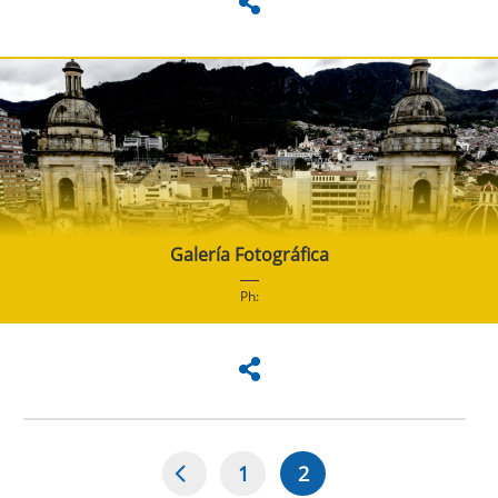
Galería Fotográfica
Ph:
1
2
Paginación
Page
Página