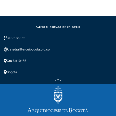
actual
CATEDRAL PRIMADA DE COLOMBIA
3138165352
catedral@arquibogota.org.co
Cra 6 #10-65
Bogotá