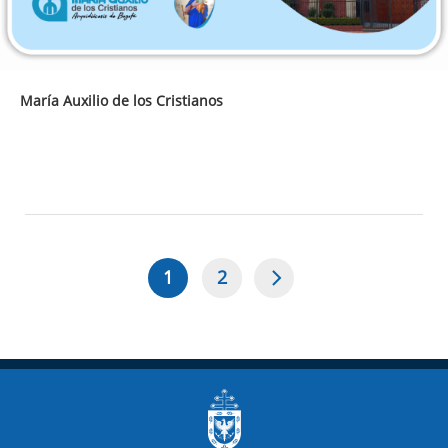
María Auxilio de los Cristianos
1
2
Página
Page
Paginación
actual