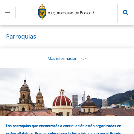
Pasar
al
contenido
principal
Parroquias
Mas información
Las parroquias que encontrarás a continuación están organizadas en
orden alfabético. Puedes seleccionar la letra inicial para ver el listado