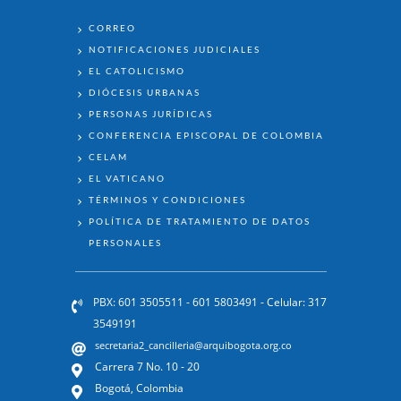
ENLACES
CORREO
NOTIFICACIONES JUDICIALES
EL CATOLICISMO
DIÓCESIS URBANAS
PERSONAS JURÍDICAS
CONFERENCIA EPISCOPAL DE COLOMBIA
CELAM
EL VATICANO
TÉRMINOS Y CONDICIONES
POLÍTICA DE TRATAMIENTO DE DATOS
PERSONALES
PBX: 601 3505511 - 601 5803491 - Celular: 317
3549191
secretaria2_cancilleria@arquibogota.org.co
Carrera 7 No. 10 - 20
Bogotá, Colombia