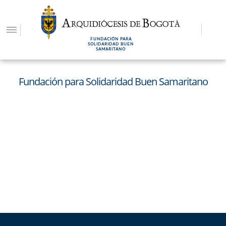
Pasar
al
contenido
FUNDACIÓN PARA
principal
SOLIDARIDAD BUEN
SAMARITANO
Fundación para Solidaridad Buen Samaritano