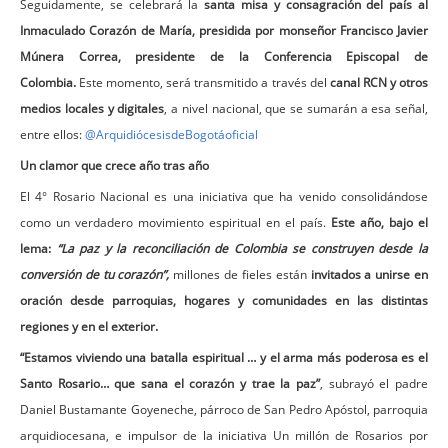
Seguidamente, se celebrará la
santa misa y consagración del país al
Inmaculado Corazón de María,
presidida por monseñor Francisco Javier
Múnera Correa, presidente de la Conferencia Episcopal de
Colombia.
Este momento, será transmitido a través del
canal RCN y otros
medios locales y digitales
, a nivel nacional, que se sumarán a esa señal,
entre ellos:
@ArquidiócesisdeBogotáoficial
Un clamor que crece año tras año
El 4° Rosario Nacional es una iniciativa que ha venido consolidándose
como un verdadero movimiento espiritual en el país.
Este año, bajo el
lema:
“La paz y la reconciliación de Colombia se construyen desde la
conversión de tu corazón”,
millones de fieles están
invitados a unirse en
oración desde parroquias, hogares y comunidades en las distintas
regiones y en el exterior.
“Estamos viviendo una batalla espiritual … y el arma más poderosa es el
Santo Rosario… que sana el corazón y trae la paz”
, subrayó el padre
Daniel Bustamante Goyeneche, párroco de San Pedro Apóstol, parroquia
arquidiocesana, e impulsor de la iniciativa Un millón de Rosarios por