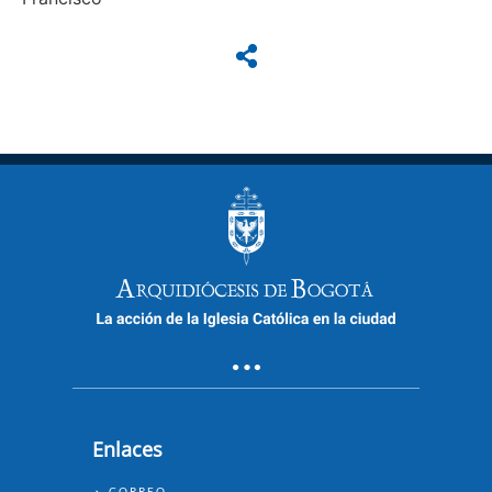
Enlaces
ENLACES
CORREO